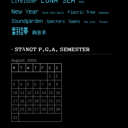
Lifelover
MUCC
New Year
Plastic Tree
Nine Inch Nails
Ramones
Soundgarden
Specters
Swans
The Cure
Thrash
翻譯
魂音泉
· STÄNGT P.G.A. SEMESTER
August 2026
M
T
W
T
F
S
S
1
2
3
4
5
6
7
8
9
10
11
12
13
14
15
16
17
18
19
20
21
22
23
24
25
26
27
28
29
30
31