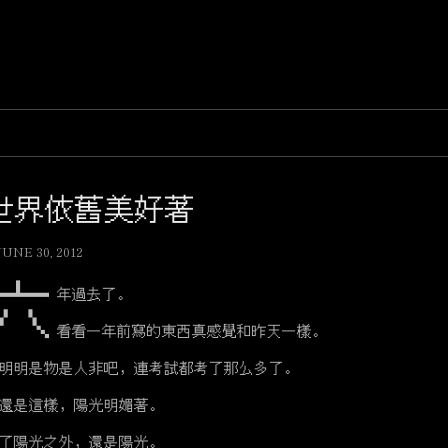
世界依舊美好著
JUNE 30, 2012
六
年過去了。
看看一年前寫的東西真感覺和昨天一樣。
明明是物是人非吧，連考試都考了那么多了。
還是這樣，陽光明媚著。
了陽光之外，還是陽光。