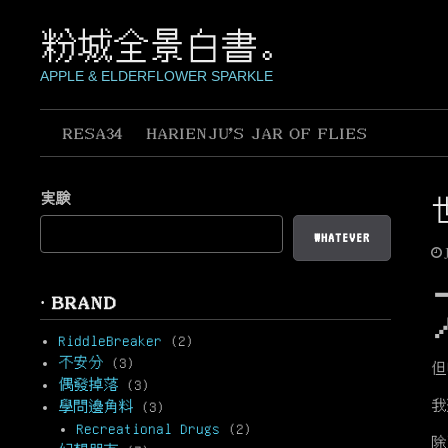
Skip
to
粉城全景白書。
content
APPLE & ELDERFLOWER SPARKLE
RESA34
HARIENJU’S JAR OF FLIES
実験
WHATEVER
· BRAND
RiddleBreaker
(2)
不安分
(3)
但
偶發掉落
(3)
我
學問邊角料
(3)
Recreational Drugs
(2)
除