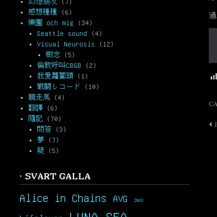
幻想朋友
(7)
感想種種
(6)
過
樂團 och mig
(34)
Seattle sound
(4)
Visual Neurosis
(12)
樹念
(5)
倫敦呼叫CBGB
(2)
我愛蘿蔔頭
(1)
戦闘レコード
(10)
競走馬
(4)
C
翻譯
(6)
隨記
(70)
P
問答
(3)
n
夢
(7)
疑
(5)
· SVART GALLA
Alice in Chains
AVG
INXS
LUNA SEA