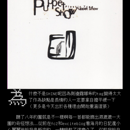
為
什麼不是SHINE呢因為側邊露娜希的tag變得太大
了作為缺點是長情的人一定要拿自擔平緩一下
（更多是今天出於各種理由開始重溫這張）
聽了八年的團就是不一樣啊每一首都能擠出濕漉漉一大
團的奇怪想法……從前在fc2和exciteblog看海月的日記還小
心翼翼地說我是新來的，一轉眼熬了這麼久了。從前我說自