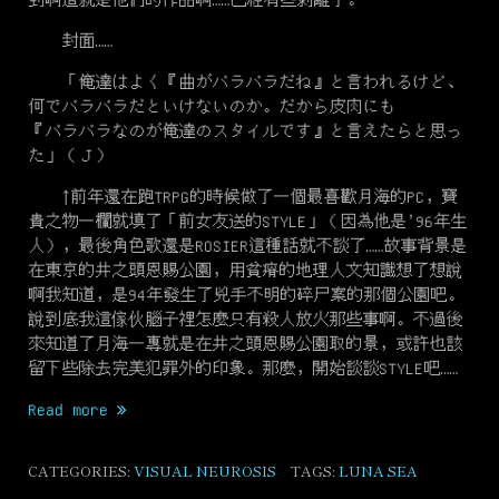
封面……
「俺達はよく『曲が
バラバラ
だね』と言われるけど、
何で
バラバラ
だといけないのか。だから皮肉にも
『
バラバラ
なのが俺達の
スタイル
です』と言えたらと思っ
た」（Ｊ）
↑前年還在跑TRPG的時候做了一個最喜歡月海的PC，寶
貴之物一欄就填了「前女友送的STYLE」（因為他是’96年生
人），最後角色歌還是ROSIER這種話就不談了……故事背景是
在東京的井之頭恩賜公園，用貧瘠的地理人文知識想了想說
啊我知道，是94年發生了兇手不明的碎尸案的那個公園吧。
說到底我這傢伙腦子裡怎麼只有殺人放火那些事啊。不過後
來知道了月海一專就是在井之頭恩賜公園取的景，或許也該
留下些除去完美犯罪外的印象。那麼，開始談談STYLE吧……
“末
Read more
日
的
CATEGORIES:
VISUAL NEUROSIS
TAGS:
LUNA SEA
反