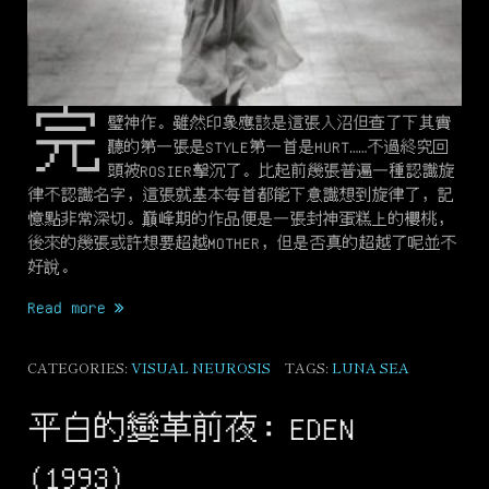
完
璧神作。雖然印象應該是這張入沼但查了下其實
聽的第一張是STYLE第一首是HURT……不過終究回
頭被ROSIER擊沉了。比起前幾張普遍一種認識旋
律不認識名字，這張就基本每首都能下意識想到旋律了，記
憶點非常深切。巔峰期的作品便是一張封神蛋糕上的櫻桃，
後來的幾張或許想要超越MOTHER，但是否真的超越了呢並不
好說。
“聖
Read more
母
之
CATEGORIES:
VISUAL NEUROSIS
TAGS:
LUNA SEA
死
與
平白的變革前夜：EDEN
生：
MOTHER
(1993)
(1994)”