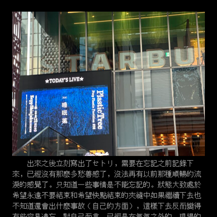
出來之後立刻寫出了セトリ，需要在忘記之前記錄下
來，已經沒有那麽多愁善感了，沒法再有以前那種順暢的流
淚的感覺了。只知道一些事情是不能忘記的。狀態大致處於
希望永遠不要結束和希望快點結束的夾縫中如果繼續下去也
不知道還會出什麽事故（自己的方面），這樣下去反而變得
有些容易遺忘。對自己而言，已經是在氣氛之外的。現場的