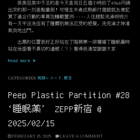
很美但美中不足的是今天是祝日五個小時收了4960円掃
出來的那一刻差點暈倒！可惜生米煮成熟飯付個錢就去唐記
買了適合行動的單肩包轉戰豐洲·····入住趕緊洗澡明明只
有一天半沒洗但有了種髒到無法忍受的感覺。洗完澡才神清
氣爽地出門。
出票的位置很好正好站在了階梯第一排彌補了睡眠藥時
站在後面看不真切的遺憾（？）看得很清楚謝謝大家
“a
Read more
piece
of
CATEGORIES:
戦闘レコード
,
樹念
ド
ナ
Peep Plastic Partition #28
ド
ナ
‘睡眠薬’ ZEPP新宿 @
＠
豊
2025/02/15
洲
PIT
FEBRUARY 15, 2025
LEAVE A COMMENT
2025/10/13”