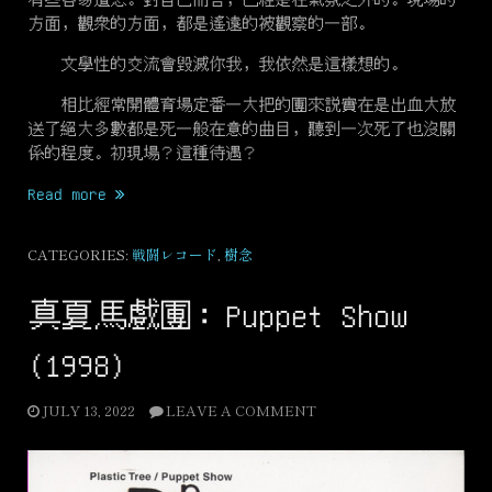
方面，觀衆的方面，都是遙遠的被觀察的一部。
文學性的交流會毀滅你我，我依然是這樣想的。
相比經常開體育場定番一大把的團來説實在是出血大放
送了絕大多數都是死一般在意的曲目，聽到一次死了也沒關
係的程度。初現場？這種待遇？
“Peep
Read more
Plastic
Partition
CATEGORIES:
戦闘レコード
,
樹念
#28
‘睡
真夏馬戲團：Puppet Show
眠
薬’
(1998)
ZEPP
新
JULY 13, 2022
LEAVE A COMMENT
宿
@
2025/02/15”