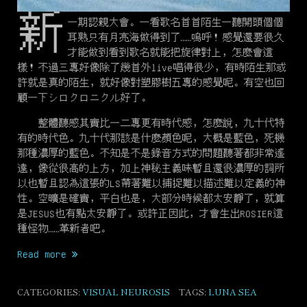
新
一期認親大會。一看歌名首首陌生一聽開頭個個
耳熟只有月亮海做得到了……嗚呼！感覺還要很久
才能做到看到歌名就能把旋律對上，怎麼會這
樣！不過三專好像除了幾首外live唱得很少，有時陌生那或
許就是真的陌生，就好像對塑膠樹五專的感覺呢。有空也回
顧一下
シロクロニクル
好了。
整體聽感其實比一二專更有時代感，怎麼說，九十代特
有的時代色。九十代那該是什麼顏色呢，大概是藍色，死機
那種濃厚的藍色。不知是不是錄音方式的問題聽著都非常遙
遠，像從很高的上方，加上神秘主義味暫且還很濃厚的詞所
以也暫且認為這張的LS帶著難以捕捉難以描述難以定義的神
性。空曠是確實，平白也是，大部分時候都太安靜了，就算
是JESUS也有點太安靜了。或許正因此，才會生出ROSIER這
種怪物……革新者吧。
“平
Read more
白
的
CATEGORIES:
VISUAL NEUROSIS
TAGS:
LUNA SEA
變