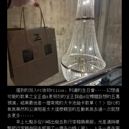
遲到的加入FC後初FClive，利達的生日會·····幻想過
可能的歌單之全正曲&更苛刻的全正詞曲&從標題設想的五專
預演，結果最後是一個常規的大卡池抽卡歌單（？）但FC的
氣氛果然和公演相差太大這麼親密的互動氣氛去過一次就想
去更多······
早上七點多從川崎出發去取行李箱換黑服，光是湊夠硬
幣把行李箱存回去就用了一個多小時（笑）。上午一直在周