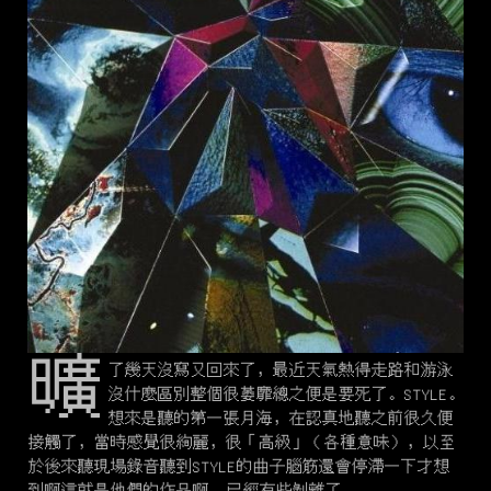
曠
了幾天沒寫又回來了，最近天氣熱得走路和游泳
沒什麼區別整個很萎靡總之便是要死了。STYLE。
想來是聽的第一張月海，在認真地聽之前很久便
接觸了，當時感覺很絢麗，很「高級」（各種意味），以至
於後來聽現場錄音聽到STYLE的曲子腦筋還會停滯一下才想
到啊這就是他們的作品啊……已經有些剝離了。