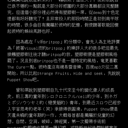
己很不堪的一點就是大部分好感團的大部分專輯都沒完整聽
完，但這個小部分裡必然得有塑膠樹一席，從demo到十色定
理都有好好聽完了！且非常投入的那段時間正是初到南半球
的時間，很多曲目有獨屬於彼時的記憶，假使聽著歌能回憶
起彼時的蛛絲馬跡也好。
因為處在「V系britpop」的分類中，會先入為主地評價
為「披著Visual皮的britpop」的樂評人大約很多吧但最先
接觸塑膠樹往後才聽britpop的我，塑膠樹便是塑膠樹風格
罷了。況且到底britpop也不是一個特定的風格，竜更喜歡
The Cure一點。彼時還沒有網易雲音樂，百度mp3只從二專
開始，所以比起Strange Fruits，Hide and seek，先說說
Puppet Show吧。
曾和席說到塑膠樹自九十代來至今的變化像人的成長
史，前三專的童年到
シロクロニクル
/cell的少年，到
ネガ
と
ポジ
/
ウツセミ
的（戀愛腦的）青年，到最近
スロウ
已經步
入宇宙思考的老年（笑）承接得很圓滑。Puppet Show便是
天還未曉的童年期的一作，大概每首都是獨屬於兒童的幻
想，自閉，空洞，破碎，神經質。第一次聲帶手術前
ryutaro的聲線也帶著一種幻惑，或許新世紀他們脫離童年