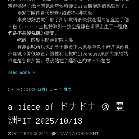
遭遊蕩過了幾天感覺那時候順便去wins橫濱踩個點就好了。
兩點半開始身份檢查+領禮物+排物販
事先想好要買什麼了所以買得很快就是撥片盲盒抽了個
三白（·····）上推特取引一搜全是讓白求黑產生了一種
他
們是不是沒洗牌
的疑問。
吃飯，四點半開始排隊入場
買票很晚所以也是幾乎最後才入還要存包不過進場後意
外發現不算很靠後，這種有階梯的livehouse果然大家的站
位還是各取所需，最後站在了階梯上的第三排左右
“yokohama
Read more
monochromatic
@
CATEGORIES:
戦闘レコード
,
樹念
YOKOHAMA
BAY
a piece of ドナドナ ＠ 豊
HALL
2025/11/23”
洲PIT 2025/10/13
OCTOBER 13, 2025
LEAVE A COMMENT