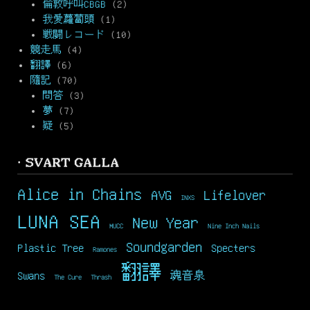
倫敦呼叫CBGB
(2)
我愛蘿蔔頭
(1)
戦闘レコード
(10)
競走馬
(4)
翻譯
(6)
隨記
(70)
問答
(3)
夢
(7)
疑
(5)
· SVART GALLA
Alice in Chains
AVG
Lifelover
INXS
LUNA SEA
New Year
MUCC
Nine Inch Nails
Soundgarden
Plastic Tree
Specters
Ramones
翻譯
Swans
魂音泉
The Cure
Thrash