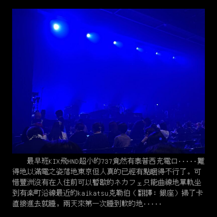
最早班KIX飛HND超小的737竟然有泰普西充電口·····難
得地以滿電之姿落地東京但人真的已經有點睏得不行了。可
惜豐洲沒有在入住前可以暫歇的ネカフェ只能曲線地單軌坐
到有楽町沿線最近的kaikatsu克勒伯（翻譯：銀座）掃了卡
直接進去就睡，兩天來第一次睡到軟的地·····