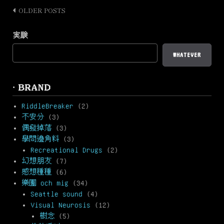
革
OLDER POSTS
Posts
前
navigation
夜：
実験
EDEN
(1993)”
WHATEVER
· BRAND
RiddleBreaker
(2)
不安分
(3)
偶發掉落
(3)
學問邊角料
(3)
Recreational Drugs
(2)
幻想朋友
(7)
感想種種
(6)
樂團 och mig
(34)
Seattle sound
(4)
Visual Neurosis
(12)
樹念
(5)