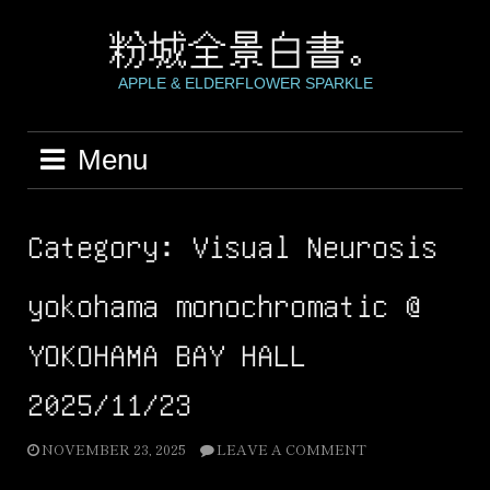
Skip
to
粉城全景白書。
content
APPLE & ELDERFLOWER SPARKLE
Menu
Category:
Visual Neurosis
yokohama monochromatic @
YOKOHAMA BAY HALL
2025/11/23
NOVEMBER 23, 2025
LEAVE A COMMENT