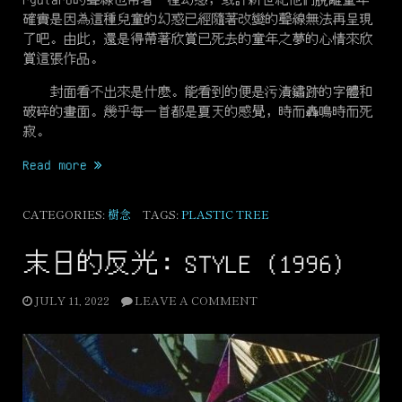
確實是因為這種兒童的幻惑已經隨著改變的聲線無法再呈現
了吧。由此，還是得帶著欣賞已死去的童年之夢的心情來欣
賞這張作品。
封面看不出來是什麼。能看到的便是污漬鏽跡的字體和
破碎的畫面。幾乎每一首都是夏天的感覺，時而轟鳴時而死
寂。
“真
Read more
夏
馬
CATEGORIES:
樹念
TAGS:
PLASTIC TREE
戲
團：
末日的反光：STYLE (1996)
Puppet
Show
JULY 11, 2022
LEAVE A COMMENT
(1998)”