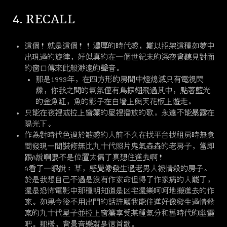
4. RECALL
這個！就是這個！！濃厚的時代感，難以招架這種如夢中
出現過的旋律，好似真的在一個世紀末的深夜曾聽見對面
的窗口傳來此般渺遠的聲音。
那是1993年，在四方形的房間中燈熄滅只有電視閃
爍，你我之間的氣氛僅有鳥振翅飛過其中，點著藍光
的金魚缸，魚的影子在白墻上與天花板上遊走。
只能在夜裡或拉上窗簾的屋裡播放的歌，永遠不能暴露在
陽光下。
作為對時代色過於敏感的人前不久在找平台找租房時無意
間發現一間裝修無比九十代照片鬼氣森森的老房子，當即
跟A說啊要不是位置太偏了真想住進去啊！
A看了一眼說：草，感覺像發生過老男人被情殺的房子。
於是我想自己不過是沒有作家命但得了作家病的人罷了，
還是恐怖電影中那種明知道是凶宅還樂呵呵地搬進去的作
家。如果今後不用出門的話許願我能住進好像發生過情殺
案的九十代屋子並拉上窗簾享受某種氣分和舊時代的幽靈
吧。那樣，背景音樂就是這首歌。