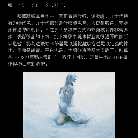
顧一下
シロクロニクル
好了。
整體聽感其實比一二專更有時代感，怎麼說，九十代特
有的時代色。九十代那該是什麼顏色呢，大概是藍色，死機
那種濃厚的藍色。不知是不是錄音方式的問題聽著都非常遙
遠，像從很高的上方，加上神秘主義味暫且還很濃厚的詞所
以也暫且認為這張的LS帶著難以捕捉難以描述難以定義的神
性。空曠是確實，平白也是，大部分時候都太安靜了，就算
是JESUS也有點太安靜了。或許正因此，才會生出ROSIER這
種怪物……革新者吧。