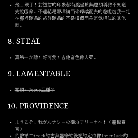
飛……飛了！對這首的印象都有點過於無厘頭導致不知道
先說哪條。不過結尾那環繞而來環繞而去的啦啦啦我一定
在哪裡聽過的或許聽過的不是這個而是氣氛相似的其他
歌。
8. STEAL
真第一次聽！好可愛！吉他音色像人聲。
9. LAMENTABLE
開頭：Jesus亞種？
10. PROVIDENCE
ようこそ、我が
ルナシー
の横浜
アリーナ
へ！（產權宣
言）
倒數第二track的古典器樂的很短的定位像interlude的