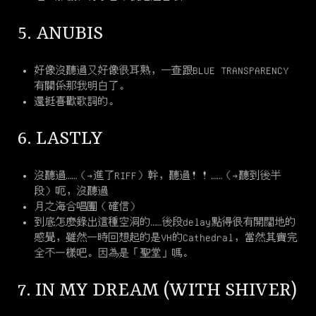
5. ANUBIS
好像沒聽過又好像很耳熟，一查跟BLUE TRANSPARENCY
有關係那我明白了。
還挺喜歡歌詞的。
6. LASTLY
沒聽過……（→進了RIFF）幹，聽過！！……（→聽到後半
段）呃，沒聽過
月之海合唱團（確信）
到底怎麼錄出這種空洞的……後段delay點得很有開闊地的
感覺，雖然一時回想起的是VH的Cathedral，當然其實完
全不一樣吧。因為是「聖堂」嗎。
7. IN MY DREAM (WITH SHIVER)