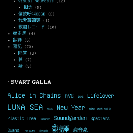
Visual Neurosis
(12)
樹念
(5)
倫敦呼叫CBGB
(2)
我愛蘿蔔頭
(1)
戦闘レコード
(10)
競走馬
(4)
翻譯
(6)
隨記
(70)
問答
(3)
夢
(7)
疑
(5)
· SVART GALLA
Alice in Chains
AVG
Lifelover
INXS
LUNA SEA
New Year
MUCC
Nine Inch Nails
Soundgarden
Plastic Tree
Specters
Ramones
翻譯
Swans
魂音泉
The Cure
Thrash