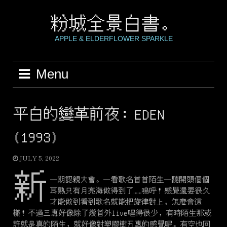
Skip
to
粉城全景白書。
content
APPLE & ELDERFLOWER SPARKLE
Menu
平白的變革前夜：EDEN
(1993)
JULY 5, 2022
新
一期認親大會。一看歌名首首陌生一聽開頭個個
耳熟只有月亮海做得到了……嗚呼！感覺還要很久
才能做到看到歌名就能把旋律對上，怎麼會這
樣！不過三專好像除了幾首外live唱得很少，有時陌生那或
許就是真的陌生，就好像對塑膠樹五專的感覺呢。有空也回