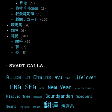
樹念
(5)
倫敦呼叫CBGB
(2)
我愛蘿蔔頭
(1)
戦闘レコード
(10)
競走馬
(4)
翻譯
(6)
隨記
(70)
問答
(3)
夢
(7)
疑
(5)
· SVART GALLA
Alice in Chains
AVG
Lifelover
INXS
LUNA SEA
New Year
MUCC
Nine Inch Nails
Soundgarden
Plastic Tree
Specters
Ramones
翻譯
Swans
魂音泉
The Cure
Thrash