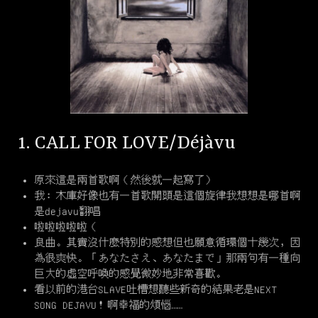
1. CALL FOR LOVE/Déjàvu
原來這是兩首歌啊（然後就一起寫了）
我：木庫好像也有一首歌開頭是這個旋律我想想是哪首啊
是dejavu翻唱
啦啦啦啦啦（
良曲。其實沒什麼特別的感想但也願意循環個十幾次，因
為很爽快。「あなたさえ、あなたまで」那兩句有一種向
巨大的虛空呼喚的感覺微妙地非常喜歡。
看以前的港台SLAVE吐槽想聽些新奇的結果老是NEXT
SONG DEJAVU！啊幸福的煩惱……