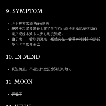
9. SYMPTOM
地下味非常濃厚BPM過高
聽若干次還是感覺太瘋了現在的LS爽快地承認著這首的
瘋只能說本質令人安心地沒變呢。
曲子鬼，一看歌詞更鬼。
雖然現在一看漢字特別多的詞就
夢回卡里咖喱某位
10. IN MIND
真沒聽過。不過沒什麼記憶深刻的地方
11. MOON
評過了