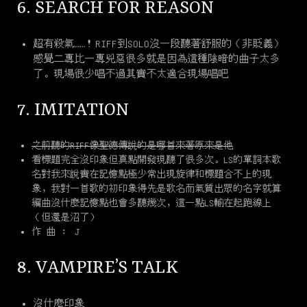
6. SEARCH FOR REASON
超有殺氣……！RIFF到SOLO沒一段聽著舒服的（非貶義）
感覺二專比一專兇惡很多就是因為這種陰暗的曲子太多
了。現場很少唱不過其實不太適合現場唱吧
7. IMITATION
之前聽的RIFF像聖德傳說的是哪首來著原來是他
看標題完全沒印象但真點開發現聽了很多次。LS的單詞本歌
名對我來說實在記憶點極少常出現旋律和標題合不上的現
象，我對一首歌的初印象得先是歌名而氣質出眾的名字就算
編曲沒什麼記憶點也會多聽幾次，這一點LS輸在起跑線上
（但還是沼了）
作 曲 ： J
8. VAMPIRE’S TALK
沒什麼印象