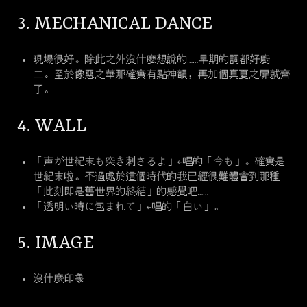
3. MECHANICAL DANCE
現場很好。除此之外沒什麼想說的……早期的詞都好廚
二。至於像惡之華那確實有點神韻，再加個真夏之扉就齊
了。
4. WALL
「声が世紀末も突き刺さるよ」←唱的「今も」。確實是
世紀末啦。不過處於這個時代的我已經很難體會到那種
「此刻即是舊世界的終結」的感覺吧……
「透明い時に包まれて」←唱的「白い」。
5. IMAGE
沒什麼印象