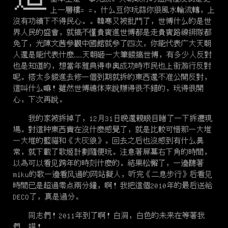
上一層樓= =，什么豆你玩蒜你狠風水輪流轉，上
沒有功績下不得民心。。韓寒又被批鬥了，世博什么的是世
界人民的盛會，就搞不懂貴賓進世博都是走貴賓路線排隊都
免了，光陳文茜參觀中國館就參了四次，你能代表广大天朝
人還是能代表什麼……天朝砸一大筆錢搞世博，有多少人反對
也是知道的，想當年雅典得申奧成功時市民也上街游行反對
呢。搭太多錢進去修一個到期就拆的東西還不准公開反對，
這叫什么嘛！雖然世博總体来說辦得很不錯的，玩得很開
心，下次再說。
我的家被拆掉了，12月31日晚還親眼目睹了一下拆遷現
場。對這种東西實在沒什麼感覺了，就是比較可惜那一大堆
一大堆的藍貓和《大灰狼》。回去之后也沒感到有什么異
常，就下載了歌姬計劃隨便玩。注意著屏幕右下角的時間，
以為可以看见跨年的時刻什麼的。結果松懈了，一邊聽著
miku的歌一邊看风過的网站擬人，听完《二息步行》后看见
時間已是超過零点兩分鐘，啊！我把這個2010年的最后送給
DECO了，真是過分。
同志們！2011年到了啊！白洞，白色的未来在等著我
們……喵！