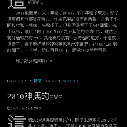
這
好寫的。
2011很簡單，大半年給了pkmn，小半年給了東方，除了
這兩個其他都沒花精力。作為死宅卻沒有追新番，只看了小
圓和FZ和一集SG，失敗極了。但是因為背下了649圖鑒，為
了玩PO，還玩了除了DLD与XLC之外其他的東方STG，雖然目
前打通的只有YYC。其他真的沒有什么奇怪的地方，于是就
這樣了，總不能把學校裡的事也拿出來說吧，arthurluk到
87關了，一年半。所以再見2011，展望2012然后再見。
寫了好多縮寫啊= =
CATEGORIES:
隨記
TAGS:
NEW YEAR
2010神馬的=v=
JANUARY 1, 2011
這
個2010過得跟個鬼似的，除了去過兩次EXPO之外
基本上是一事无成。天朝政府的抽风程度倒是更