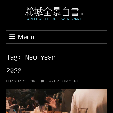
Skip
to
粉城全景白書。
content
APPLE & ELDERFLOWER SPARKLE
Menu
Tag:
New Year
2022
JANUARY 1, 2022
LEAVE A COMMENT