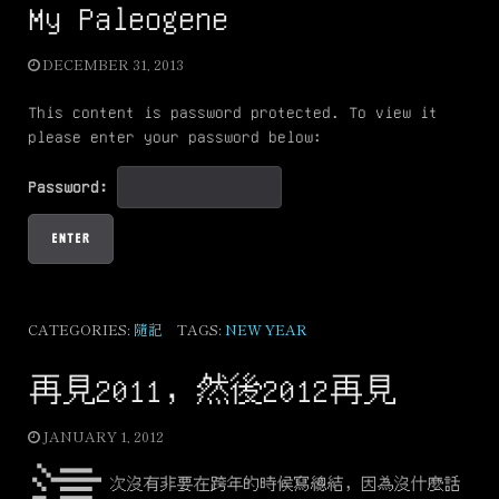
My Paleogene
DECEMBER 31, 2013
This content is password protected. To view it
please enter your password below:
Password:
CATEGORIES:
隨記
TAGS:
NEW YEAR
再見2011，然後2012再見
JANUARY 1, 2012
次沒有非要在跨年的時候寫總結，因為沒什麼話