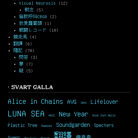
Visual Neurosis
(12)
樹念
(5)
倫敦呼叫CBGB
(2)
我愛蘿蔔頭
(1)
戦闘レコード
(10)
競走馬
(4)
翻譯
(6)
隨記
(70)
問答
(3)
夢
(7)
疑
(5)
· SVART GALLA
Alice in Chains
AVG
Lifelover
INXS
LUNA SEA
New Year
MUCC
Nine Inch Nails
Soundgarden
Plastic Tree
Specters
Ramones
翻譯
Swans
魂音泉
The Cure
Thrash