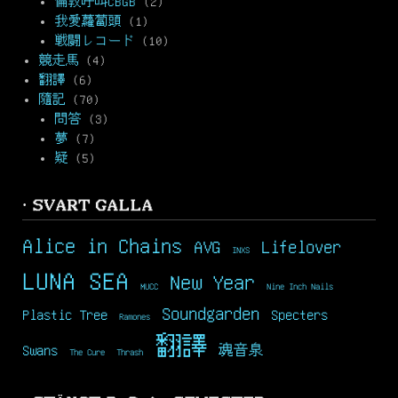
倫敦呼叫CBGB
(2)
我愛蘿蔔頭
(1)
戦闘レコード
(10)
競走馬
(4)
翻譯
(6)
隨記
(70)
問答
(3)
夢
(7)
疑
(5)
· SVART GALLA
Alice in Chains
AVG
Lifelover
INXS
LUNA SEA
New Year
MUCC
Nine Inch Nails
Soundgarden
Plastic Tree
Specters
Ramones
翻譯
Swans
魂音泉
The Cure
Thrash