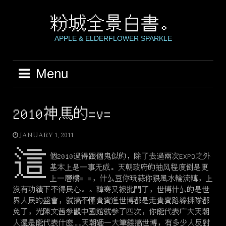
Skip
to
粉城全景白書。
content
APPLE & ELDERFLOWER SPARKLE
Menu
2010神馬的=v=
JANUARY 1, 2011
這
個2010過得跟個鬼似的，除了去過兩次EXPO之外
基本上是一事无成。天朝政府的抽风程度倒是更
上一層樓= =，什么豆你玩蒜你狠風水輪流轉，上
沒有功績下不得民心。。韓寒又被批鬥了，世博什么的是世
界人民的盛會，就搞不懂貴賓進世博都是走貴賓路線排隊都
免了，光陳文茜參觀中國館就參了四次，你能代表广大天朝
人還是能代表什麼……天朝砸一大筆錢搞世博，有多少人反對