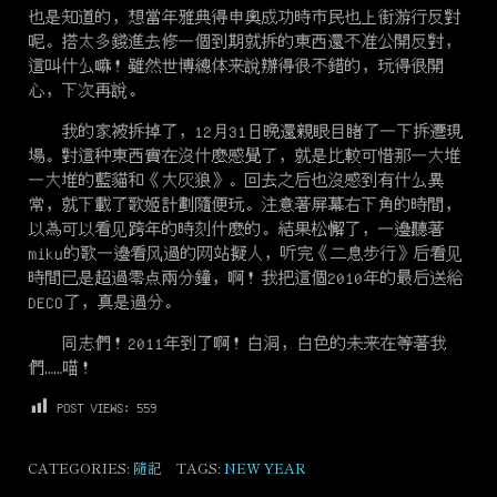
也是知道的，想當年雅典得申奧成功時市民也上街游行反對
呢。搭太多錢進去修一個到期就拆的東西還不准公開反對，
這叫什么嘛！雖然世博總体来說辦得很不錯的，玩得很開
心，下次再說。
我的家被拆掉了，12月31日晚還親眼目睹了一下拆遷現
場。對這种東西實在沒什麼感覺了，就是比較可惜那一大堆
一大堆的藍貓和《大灰狼》。回去之后也沒感到有什么異
常，就下載了歌姬計劃隨便玩。注意著屏幕右下角的時間，
以為可以看见跨年的時刻什麼的。結果松懈了，一邊聽著
miku的歌一邊看风過的网站擬人，听完《二息步行》后看见
時間已是超過零点兩分鐘，啊！我把這個2010年的最后送給
DECO了，真是過分。
同志們！2011年到了啊！白洞，白色的未来在等著我
們……喵！
POST VIEWS:
559
CATEGORIES:
隨記
TAGS:
NEW YEAR