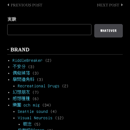
PREVIOUS POST
NEXT POST
Post
navigation
実験
WHATEVER
· BRAND
RiddleBreaker
(2)
不安分
(3)
偶發掉落
(3)
學問邊角料
(3)
Recreational Drugs
(2)
幻想朋友
(7)
感想種種
(6)
樂團 och mig
(34)
Seattle sound
(4)
Visual Neurosis
(12)
樹念
(5)