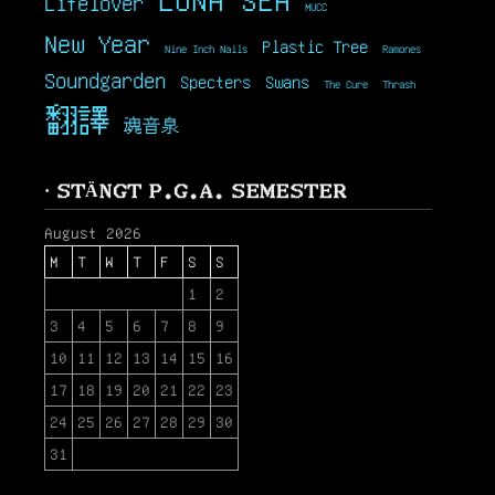
Lifelover
MUCC
New Year
Plastic Tree
Nine Inch Nails
Ramones
Soundgarden
Specters
Swans
The Cure
Thrash
翻譯
魂音泉
· STÄNGT P.G.A. SEMESTER
August 2026
M
T
W
T
F
S
S
1
2
3
4
5
6
7
8
9
10
11
12
13
14
15
16
17
18
19
20
21
22
23
24
25
26
27
28
29
30
31