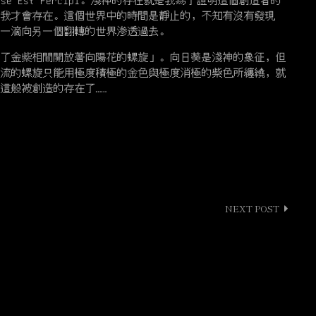
Est Percipi。淺神的存在就是我為了證明這個創造者的
本我才會存在。這個世界中的時間是靜止的，不知有沒有發現
滴一滴向另一個翻轉的世界滲透過去。
了金紫相間開放著向陽花的螺旋」。向日葵是淺神的象征，但
電流的螺旋只能用極度積極的金色與極度消極的紫色所纏繞，就
這般被創造的存在了……
NEXT POST