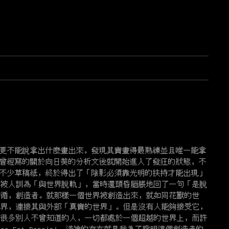
更不能說拿出什麼畫出來。發現其實畫得最熟練並且唯一能拿
曾經寫的關於向日葵的分析文後就開始進入了發狂的狀態，不
不少草稿紙，終於得出了「陰影必須靠光明的扶持才能出現」
頭被人訓為「與世界脫軌」，當時還頭昏腦脹地回了一句「是脫
可循，創造者。就那樣一個世界被創造出來，就如同花獸的世
世界，連接其與外部「真實的世界」。但是沒有人能夠接受它，
著很多別人不曾知道的人，一切都處於一個超越的世界上，而許