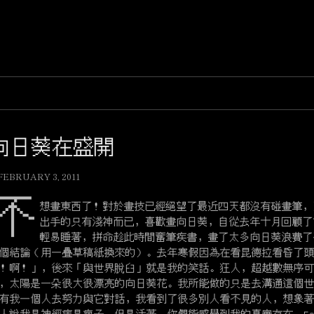
向日葵在盛開
FEBRUARY 3, 2011
不
想畫東西了！對於畫技已經絕望了最近四天都沒有碰畫筆，
出手的只有淺神而已，喜歡畫向日葵，自從去年十月回顧了
輕易睡著，拼命趁此時間奮筆疾書，畫了太多向日葵浪費了
個結論（用一疊草稿紙換來的）。去年寒假因為在看昆德拉看昏了
！啊！」，後來「與世界脫臼」就是我的笑話。狂人，超越數無序
，太陽是一朵很大很漂亮的向日葵花。我所能做的只是去溝通這個
有我一個人去努力與它對話，我看到了很多別人看不見的人，想象