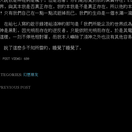
人說我是神經病是瘋子。但是活著，你們能感覺到我的真實存在，Esse 
界，與其本我是否真正存在，我的本我是不是真正存在，所以他的
！只有我們自己在一點一點流逝掉而已，我們的生命是一個水漏一
給七人寫的啟示錄裡給淺神的那句是「我們所能企及的世界成為
神是黑影，因光明而存在的逆反者，只能依附光明而存在。於是其
這樣，一刻不停地相對著。而我本人嘛除了淺神之外也沒有其他容易
了這麽多不知所雲的，睡覺了睡覺了。
POST VIEWS:
680
ATEGORIES:
幻想朋友
PREVIOUS POST
ost
avigation