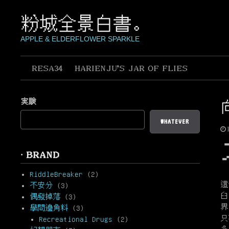
Skip
to
粉城全景白書。
content
APPLE & ELDERFLOWER SPARKLE
RESA34
HARIENJU’S JAR OF FLIES
実験
WHATEVER
· BRAND
RiddleBreaker
(2)
這
不安分
(3)
臼
偶發掉落
(3)
界
學問邊角料
(3)
只
Recreational Drugs
(2)