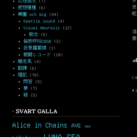
多
幻想朋友
(7)
世
感想種種
(6)
呢
樂團 och mig
(34)
Seattle sound
(4)
在
Visual Neurosis
(12)
淺
樹念
(5)
像
倫敦呼叫CBGB
(2)
我愛蘿蔔頭
(1)
說
戦闘レコード
(10)
競走馬
(4)
翻譯
(6)
隨記
(70)
C
問答
(3)
夢
(7)
P
疑
(5)
n
· SVART GALLA
Alice in Chains
AVG
INXS
LUNA SEA