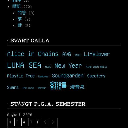
翻譯
(6)
隨記
(70)
問答
(3)
夢
(7)
疑
(5)
· SVART GALLA
Alice in Chains
AVG
Lifelover
INXS
LUNA SEA
New Year
MUCC
Nine Inch Nails
Soundgarden
Plastic Tree
Specters
Ramones
翻譯
Swans
魂音泉
The Cure
Thrash
· STÄNGT P.G.A. SEMESTER
August 2026
M
T
W
T
F
S
S