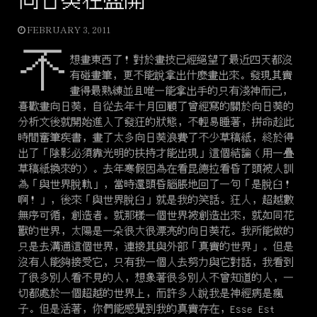
向日葵在盛開
的
FEBRUARY 3, 2011
傢
伙”
不
想畫東西了！對於畫技已經絕望了最近四天都沒
有碰畫筆，更不能說拿出什麼畫出來。發現其實
畫得最熟練並且唯一能拿出手的只有淺神而已，
喜歡畫向日葵，自從去年十月回顧了曾經寫的關於向日葵的
分析文後就開始進入了發狂的狀態，不輕易睡著，拼命趁此
時間奮筆疾書，畫了太多向日葵浪費了不少草稿紙，終於得
出了「陰影必須靠光明的扶持才能出現」這個結論（用一疊
草稿紙換來的）。去年寒假因為在看昆德拉看昏了頭被人訓
為「與世界脫軌」，當時還頭昏腦脹地回了一句「是脫臼！
啊！」，後來「與世界脫臼」就是我的笑話。狂人，超越數
無序可循，創造者。就那樣一個世界被創造出來，就如同花
獸的世界，太陽是一朵很大很漂亮的向日葵花。我所能做的
只是去溝通這個世界，連接其與外部「真實的世界」。但是
沒有人能夠接受它，只有我一個人去努力與它對話，我看到
了很多別人看不見的人，想象著很多別人不曾知道的人，一
切都處於一個超越的世界上，而許多人說我是神經病是瘋
子。但是活著，你們能感覺到我的真實存在，Esse Est