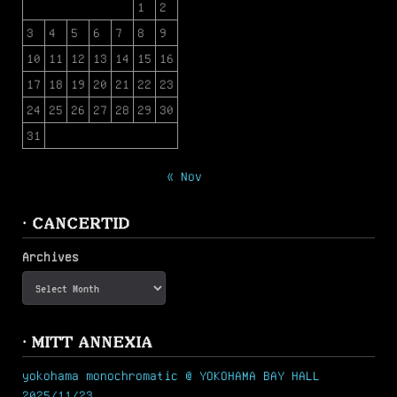
1
2
3
4
5
6
7
8
9
10
11
12
13
14
15
16
17
18
19
20
21
22
23
24
25
26
27
28
29
30
31
« Nov
· CANCERTID
Archives
· MITT ANNEXIA
yokohama monochromatic @ YOKOHAMA BAY HALL
2025/11/23