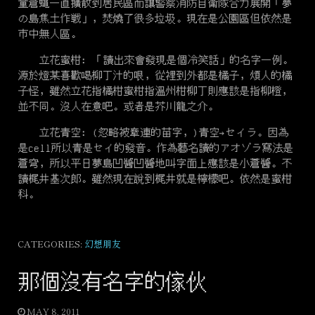
量蒼蠅一直擴散到居民區而讓警察消防自衛隊合力展開「夢
の島焦土作戦」，焚燒了很多垃圾。現在是公園區但依然是
市中無人區。
立花蜜柑: 「讀出來會發現是個冷笑話」的名字一例。
源於燈某喜歡喝柳丁汁的哏，從裡到外都是橘子，煩人的橘
子怪，雖然立花指橘柑蜜柑指溫州柑柳丁則應該是指柳橙，
並不同。沒人在意吧。或者是芥川龍之介。
立花青空: (忽略被牽連的苗字，)青空→
セイラ
。因為
是cell所以青是
セイ
的發音。作為藝名讀的
アオゾラ
寫法是
蒼穹，所以平日夢島凹醬凹醬地叫字面上應該是小蒼醬。不
讀梶井基次郎。雖然現在說到梶井就是檸檬吧。依然是蜜柑
科。
CATEGORIES:
幻想朋友
那個沒有名字的傢伙
MAY 8, 2011