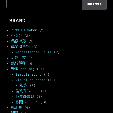
WHATEVER
· BRAND
RiddleBreaker
(2)
不安分
(3)
偶發掉落
(3)
學問邊角料
(3)
Recreational Drugs
(2)
幻想朋友
(7)
感想種種
(6)
樂團 och mig
(34)
Seattle sound
(4)
Visual Neurosis
(12)
樹念
(5)
倫敦呼叫CBGB
(2)
我愛蘿蔔頭
(1)
戦闘レコード
(10)
競走馬
(4)