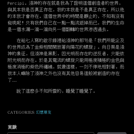
Percipi。淺神的存在就是我為了證明這個創造者的世界，
與其本我是否真正存在，我的本我是不是真正存在，所以他
的本我才會存在。這個世界中的時間是靜止的，不知有沒有
發現呢！只有我們自己在一點一點流逝掉而已，我們的生命
是一個水漏一滴一滴向另一個翻轉的世界滲透過去。
在給七人寫的啟示錄裡給淺神的那句是「我們所能企及
的世界成為了金紫相間開放著向陽花的螺旋」。向日葵是淺
神的象征，但淺神是黑影，因光明而存在的逆反者，只能依
附光明而存在。於是其電流的螺旋只能用極度積極的金色與
極度消極的紫色所纏繞，就像這樣，一刻不停地相對著。而
我本人嘛除了淺神之外也沒有其他容易這般被創造的存在
了……
說了這麽多不知所雲的，睡覺了睡覺了。
CATEGORIES:
幻想朋友
実験