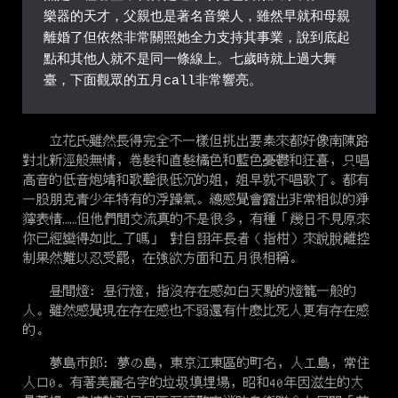
樂器的天才，父親也是著名音樂人，雖然早就和母親
離婚了但依然非常關照她全力支持其事業，說到底起
點和其他人就不是同一條線上。七歲時就上過大舞
臺，下面觀眾的五月call非常響亮。
立花氏雖然長得完全不一樣但挑出要素來都好像南陳路
對北新涇般無情，卷髮和直髮橘色和藍色憂鬱和狂喜，只唱
高音的低音炮靖和歌聲很低沉的姐，姐早就不唱歌了。都有
一股朋克青少年特有的浮躁氣。總感覺會露出非常相似的猙
獰表情……但他們間交流真的不是很多，有種「幾日不見原來
你已經變得如此
_
了嗎」 對自詡年長者（指柑）來說脫離控
制果然難以忍受罷，在強欲方面和五月很相稱。
昼間燈: 昼行燈，指沒存在感如白天點的燈籠一般的
人。雖然感覺現在存在感也不弱還有什麼比死人更有存在感
的。
夢島市郎: 夢の島，東京江東區的町名，人工島，常住
人口0。有著美麗名字的垃圾填埋場，昭和40年因滋生的大