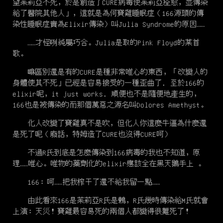
望茱莉亞不死，於是創造了CURE病毒使茱莉亞痊愈，並傳染
給了醫院其他人」，這就是為何寶雞睡眠症（166源頭的傳
染性睡眠症實為Elixir傳染）叫Julia Syndrome的原因……
……才怪咧純屬巧合。Julia是取的Pink Floyd的某首
歌。
嘛區別還是有的CURE是種非常唯心的東西，「改變人的
身體使其不死」已經是容易接受的一種歪曲了. 至於166的
elixir呢，it just works. 順便也不是隨便地產生的，
166也是被傳染的而那個萬惡之源名叫Dolores Amethyst。
化人改變了寶雞真不是吹，但化人你這麼牛逼為什麼還
是死了呢（廢話，特姆造了CURE也沒得CURE呵）
不過R氏到底是怎麼傳染到166病毒的我也不知道，原
理……唯心。唯物的藥劑化的elixir應該全在黑天鵝手上 。
166：呵……把我榨干了還不給我留一點……
由此看來166是茱莉亞R氏是鶫，R氏幾時傳染給M氏就會
上演：天災！寶雞最容易死的兩個人都變得很難死了！