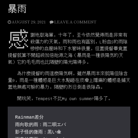
暴雨
AUGUST 29, 2021
LEAVE A COMMENT
感
謝地獄海軍，十年了，至今依然覺得雨是非常有
殺傷力的天氣。雨和雨也有區別，L粉血S的雨陰
慘慘的血腥味和下水管味很重，但蓋提督畢竟蓋
提督就算不開超級加倍始源之海（暴雨是一種很陽気的天
氣）它的毛毛雨也比隔壁的陽光陽得多。
為什麼提督的雨這麼陽気啊，雖然暴雨本來就陽但陰含
量0，雨是一種體感是巨大水點砸在皮膚上隱痛的體感是鋪天
蓋地無處可躲的暴力，隔壁的烈日倒是很陰森。
開玩笑，Tempest不比My own summer陽多了。
Rainman差分
雨向歌的雨：雨二唄
エバ
影子怪的微雨：黒い傘