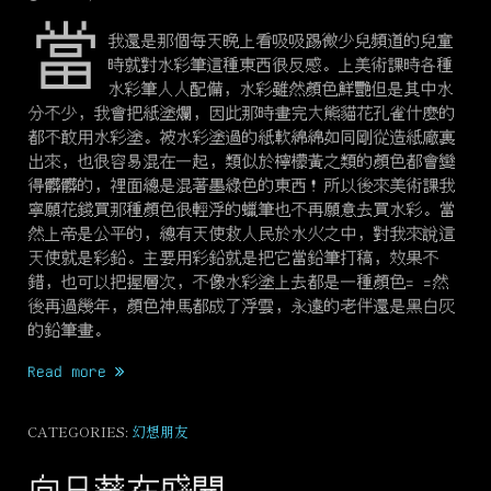
當
我還是那個每天晚上看吸吸踢微少兒頻道的兒童
時就對水彩筆這種東西很反感。上美術課時各種
水彩筆人人配備，水彩雖然顏色鮮艷但是其中水
分不少，我會把紙塗爛，因此那時畫完大熊貓花孔雀什麼的
都不敢用水彩塗。被水彩塗過的紙軟綿綿如同剛從造紙廠裏
出來，也很容易混在一起，類似於檸檬黃之類的顏色都會變
得髒髒的，裡面總是混著墨綠色的東西！所以後來美術課我
寧願花錢買那種顏色很輕浮的蠟筆也不再願意去買水彩。當
然上帝是公平的，總有天使救人民於水火之中，對我來說這
天使就是彩鉛。主要用彩鉛就是把它當鉛筆打稿，效果不
錯，也可以把握層次，不像水彩塗上去都是一種顏色= =然
後再過幾年，顏色神馬都成了浮雲，永遠的老伴還是黑白灰
的鉛筆畫。
“那
Read more
個
沒
CATEGORIES:
幻想朋友
有
名
字