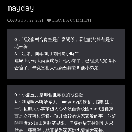
mayday
AUGUST 22, 2021
LEAVE A COMMENT
Q：話說蜜柑合青空是什麼關係，看他們的姓都是立
花來著

A：姐弟。同年同月同日同小時生。

連城比小靖大兩歲就敢叫他小弟弟，已經沒人覺得不
合適了。畢竟蜜柑大他兩分鐘都叫他小弟弟。
Q：小瀧五月是哪個世界觀的很喜歡……

A：鹽城啊不鹽清城人……mayday的暴君，控制狂，
一手包辦大小事項但內心依然自覺校園band這種東
西是立花蜜柑這種小孩才會幹的過家家般的事，並隨
時準備solo出道劃清界限。但要她放棄控制別人果
然是一種奢望，就算是過家家她也要做大家長。
