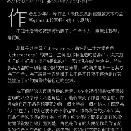
AUGUST 26, 2021
LEAVE A COMMENT
作
者是少年Å。原作是「未能成為解謎遊戲文本的益
智gimmick校園輕小說」（原話）
不知什麼時候被誰被出版了。作者本人一直無法聯繫，
是誰呢……
劇情是以字母（characters）命名的二十六個角色
（characters）的舞台，主角是B與A捏造的替身A’。與失蹤
多日的「好友」少年A相似的A’一天出現在B的生活中，並告
訴其周圍的一切都是小說的舞台佈景，A的消失是某一日其成
為了作者，為了將這世界延續下去不得不日夜不停地創作著
並捏造了A’的鏡像代替自己的空缺。
為了解開陷入仮構危機的世界，B在字裡行間尋找著通關
密碼的八位字母（八個角色），最終來到了作者A的面前。作
者A說自己不過是想要死的前一個小時被一個神秘人（標記為
Å）抓住了，此後它便不得不拿起筆。作為角色的少年A’與
作為作者的少年A與作為「作者」的少年Å之間處於創作的投
射關係從點到線到面到體，角色是作者的人偶而作為作者而
生的作者是作者的人偶，該怎麼打敗Å呢該怎麼對劇本外之人