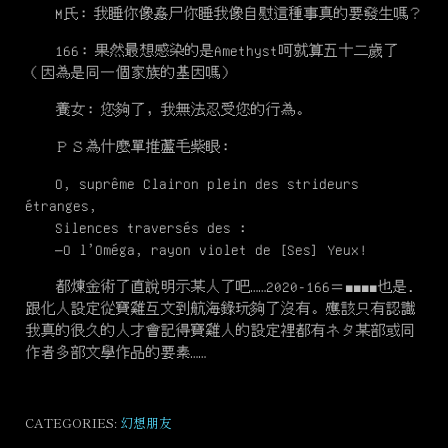
M氏：我睡你像姦尸你睡我像自慰這種事真的要發生嗎？
166：果然最想感染的是Amethyst呵就算五十二歲了
（因為是同一個家族的基因嗎）
養女：您夠了，我無法忍受您的行為。
ＰＳ為什麼單推蘆毛紫眼：
O, suprême Clairon plein des strideurs
étranges,
Silences traversés des :
—O l’Oméga, rayon violet de [Ses] Yeux!
都煉金術了直說明示某人了吧……2020-166＝■■■■也是.
跟化人設定從寶雞互文到航海錄玩夠了沒有。應該只有認識
我真的很久的人才會記得寶雞人的設定裡都有
ネタ
某部或同
作者多部文學作品的要素……
CATEGORIES:
幻想朋友