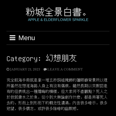
Skip
to
粉城全景白書。
content
APPLE & ELDERFLOWER SPARKLE
Menu
Category:
幻想朋友
JANUARY 21, 2023
LEAVE A COMMENT
完全航海手冊就是拿一堆玄妙詞組掩飾的蓮師癖背景所以理
所當然在想淮海路人身上有沒有傷痕，雖然長期以來默認是
有的但表現出一種隱晦的模樣，但大家何不直觀點？死人之
於我就像水之於魚，從小到大無論創作什麼，都是奔著死人
去的。形而上到形而下的概念性濃湯，內含很多暗示，很多
慾望，很多懷念，或許很多陰暗的幽默感。