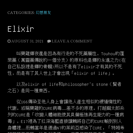
CATEGORIES:
幻想朋友
Elixir
AUGUST 31, 2021
LEAVE A COMMENT
叫寶雞輝夜還是因為有行走的不死藥屬性，Touhou的蓬
萊藥（萬靈藥傳說的一個分支）的原料也是輝的永遠之力(在
自己私設裡是輝的骨髓)所以不是有了elixir才有其的不死
性，而是有了其人世上才會出現「elixir of life」。
以及elixir of life和philosopher’s stone（賢者
之石）是同一種東西。
從166傳染至他人身上會讓他人產生相似的緩慢惰性的
代謝。或稱寶雞的CURE病毒……差不多的原理。打越鋼太郎系
列的CURE是「改變人體細胞使其具備極強再生能力的一種病
毒」，E17裡為了扛深海藍直接讓鶫將自己的CURE輸到別人
身體裡……而鶫當年是通過N7的茱莉亞感染了CURE，「特姆希