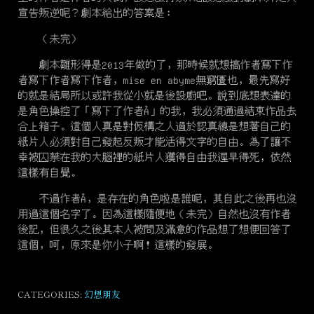
宣告叛逆呢？劇本給出的答案是：
（未完）
劇本雛形得是2013年做的了，那時候就想搞作者寫下作
者寫下作者寫下作者，mise en abyme無窮匱也，最先寫好
的就是結局所以或許我從小就是後設廚吧。說到底想表達的
是角色操控了「寫下了作者Å」的我，我必須通過結束作品去
合上箱子。這個人真是對仮構之人過於認真總是想著自己的
紙片人必須對自己發起反叛才能活得文字的自由。為了讓不
幸被囚禁在我的大腦裡的紙片人獲得自由我遲早得死，依然
這樣有自覺。
不過作者Å，是存在的角色啦是誰呢，其自此之後再也沒
用過這個名字了。因為這樣隨便地（未完）自然也沒有作者
後記，但很久之後其本人被問及滿意的作品想了想便回答了
這個，呵，原來是你小子啊！這樣的發展。
CATEGORIES:
幻想朋友