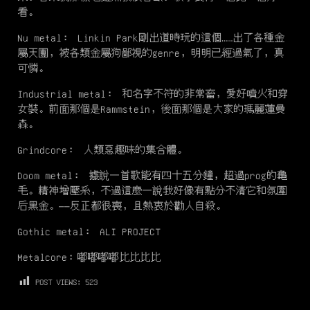
看。
Nu metal： Linkin Park剛出道時玩的這個……出了各種金
屬天團，被各類金屬狗鄙視的genre，明明已經過氣了，真
可憐。
Industrial metal： 和名字不符的非常畜，愛好噴火和穿
女裝。前面那個是Rammstein，後面那個是大家的瑪麗蓮曼
森。
Grindcore： 人類惡趣味的集合體。
Doom metal： 據說一首歌能有四十五分鐘，超過prog的龜
毛。精神增壓系，不過這麼一說我好像有點分不清它和氛圍
后黑金。——反正都很喪，且熱衷於勸人自殺。
Gothic metal： ALI PROJECT
Metalcore：嘟嘟嘟嘟比比比比
POST VIEWS:
523