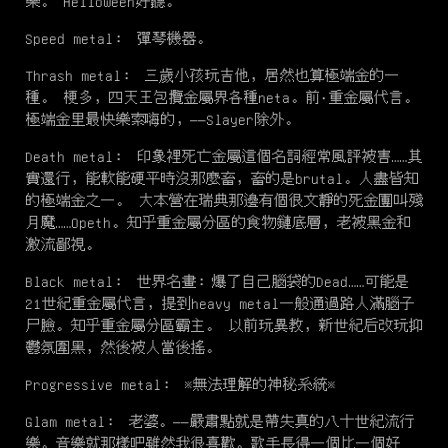
樂。 Helloween好聽。
Speed metal： 彈琴機器。
Thrash metal： 三歲小孩玩吉他，居然也算極端金的一
種。 梗多，四天王包攬金屬界各種neta。前·重金屬代言。
極端金里最快樂索嗨的，——Slayer除外。
Death metal： 印象裡死亡金屬這個名詞經常風評被害……其
實還行，能軟能硬平時沒那麼畜，畜的是brutal。人盡皆知
的極端金之一。 大本營在瑞典那邊有個很文靜的死金團叫殘
月魔……Opeth。知乎重金屬分區的食物鏈底層，老被黑金和
激流鄙視。
Black metal： 世界名畫：爆了自己腦袋的Dead……可能是
21世紀重金屬代言，提到heavy metal一般通過路人滿腦子
尸臉。知乎重金屬分區霸主。 以前玩異教，新世紀后改玩抑
鬱氛圍黑，然後被人當後搖。
Progressive metal： ※無法理解的神秘系統※
Glam metal： 老婆。——嚴肅點就是帶失真的八十世紀流行
樂。音樂就那樣吧雖然我很喜歡。歌手長得一個比一個好