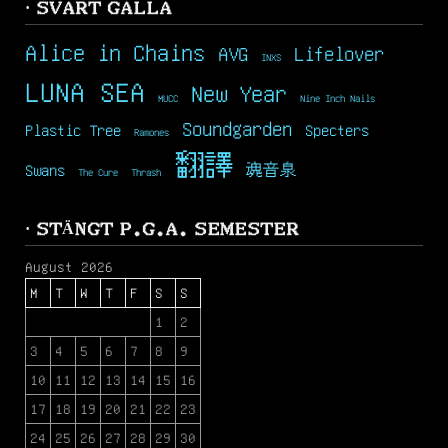
· SVART GALLA
Alice in Chains
AVG
Lifelover
INXS
LUNA SEA
New Year
MUCC
Nine Inch Nails
Soundgarden
Plastic Tree
Specters
Ramones
翻譯
Swans
魂音泉
The Cure
Thrash
· STÄNGT P.G.A. SEMESTER
August 2026
M
T
W
T
F
S
S
1
2
3
4
5
6
7
8
9
10
11
12
13
14
15
16
17
18
19
20
21
22
23
24
25
26
27
28
29
30