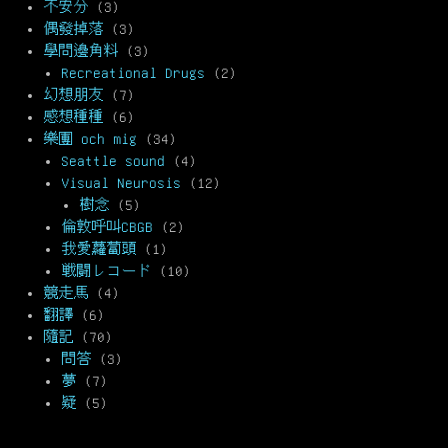
不安分
(3)
偶發掉落
(3)
學問邊角料
(3)
Recreational Drugs
(2)
幻想朋友
(7)
感想種種
(6)
樂團 och mig
(34)
Seattle sound
(4)
Visual Neurosis
(12)
樹念
(5)
倫敦呼叫CBGB
(2)
我愛蘿蔔頭
(1)
戦闘レコード
(10)
競走馬
(4)
翻譯
(6)
隨記
(70)
問答
(3)
夢
(7)
疑
(5)