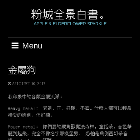
Skip
to
粉城全景白書。
content
APPLE & ELDERFLOWER SPARKLE
Menu
金屬狗
AUGUST 10, 2017
我印象中的各類金屬流派：
Heavy metal： 老祖，正，好聽，不畜。什麼人都可以輕易
接受的級別，但好聽。
Power metal： 你們要的獨角獸魔法森林，童話系，音色華
麗到起飛，完全不像名字那樣猛男。 恐怕是典例西幻系音