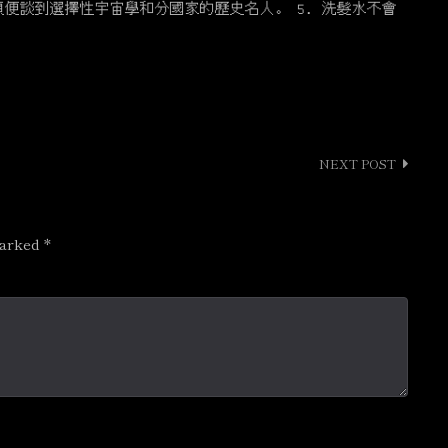
順便談到選擇性宇宙學和分國家的歷史名人。 5. 洗髮水不會
NEXT POST
marked
*