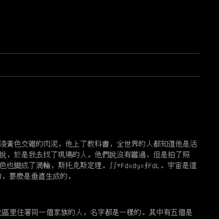
淺黃色交雜的肉泥。他上了教科書，全世界的人都知道他是活
說，於是我去找了現場的人。他們說沒有嘗過，但是拍了照
成了渦輪，斯托克斯定理。∫∫▽Fdxdy=∮FdL。宇宙是這
的，要麼是垂直生成的。
的社區里住著同一個家族的人，名字都是一樣的。其中有五個是