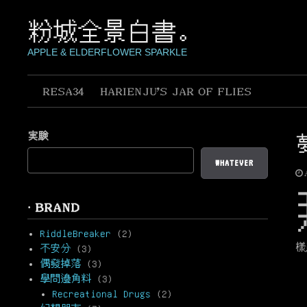
Skip
to
粉城全景白書。
content
APPLE & ELDERFLOWER SPARKLE
RESA34
HARIENJU’S JAR OF FLIES
実験
WHATEVER
· BRAND
RiddleBreaker
(2)
樣
不安分
(3)
偶發掉落
(3)
學問邊角料
(3)
Recreational Drugs
(2)
概