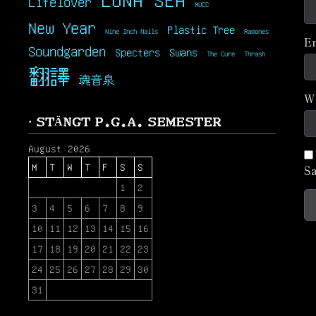
Lifelover
MUCC
New Year
Plastic Tree
Nine Inch Nails
Ramones
E
Soundgarden
Specters
Swans
The Cure
Thrash
翻譯
魂音泉
W
· STÄNGT P.G.A. SEMESTER
August 2026
M
T
W
T
F
S
S
Sa
1
2
3
4
5
6
7
8
9
10
11
12
13
14
15
16
17
18
19
20
21
22
23
24
25
26
27
28
29
30
31