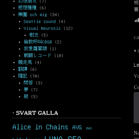
幻想朋友
(7)
明
感想種種
(6)
賣
樂團 och mig
(34)
Seattle sound
(4)
Visual Neurosis
(12)
樹念
(5)
C
倫敦呼叫CBGB
(2)
我愛蘿蔔頭
(1)
P
戦闘レコード
(10)
n
競走馬
(4)
L
翻譯
(6)
Yo
隨記
(70)
問答
(3)
C
夢
(7)
疑
(5)
· SVART GALLA
Alice in Chains
AVG
INXS
N
LUNA SEA