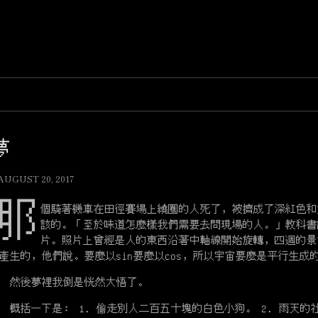
夢
AUGUST 20, 2017
那
個騎著機車在田徑賽場上繞圈的人死了，被擠成了深紅色和
該的。「至於味道怎麼樣我們需要去問現場的人。」教科書
片。照片上曾經是人的東西沿著中軸線開始旋轉，四週的景色也變
產生的，他們說。要麼以sin要麼以cos，所以宇宙要麼是平行生成
然後夢裡我倒是恍然大悟了。
括一下是： 1. 偷走別人二百五十塊的白色小狗。 2. 雨天