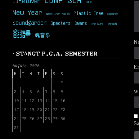
Lifelover
MUCC
New Year
Plastic Tree
Nine Inch Nails
Ramones
Soundgarden
Specters
Swans
The Cure
Thrash
翻譯
魂音泉
N
· STÄNGT P.G.A. SEMESTER
August 2026
E
M
T
W
T
F
S
S
1
2
W
3
4
5
6
7
8
9
10
11
12
13
14
15
16
17
18
19
20
21
22
23
24
25
26
27
28
29
30
Sa
31