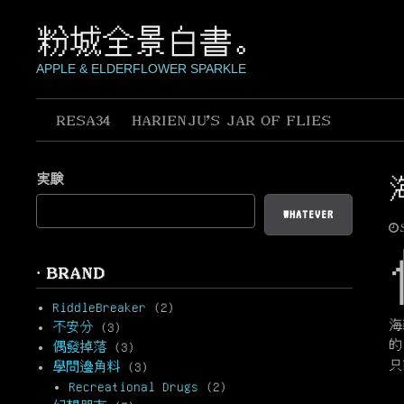
Skip
to
粉城全景白書。
content
APPLE & ELDERFLOWER SPARKLE
RESA34
HARIENJU’S JAR OF FLIES
実験
WHATEVER
· BRAND
RiddleBreaker
(2)
海
不安分
(3)
的
偶發掉落
(3)
只
學問邊角料
(3)
Recreational Drugs
(2)
作