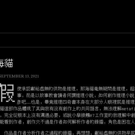
海貓
SEPTEMBER 13, 2021
假
使承認獻給虛無的供物是推理，那海貓毫無疑問是推理，超
事，而是以故事教會讀者何謂推理小說，如何創作推理小說
彥吧……也是，畢竟推理四奇書本身在大部分人眼裡就是推
貓這部作品體現了其與我有沒有創作上的共同語言，無法理解metaf
，完全從根本上沒有溝通必要，或說小學接觸07工作室的我理解中
能看到作者，創作只不過是作者如何解析作者的錄播，角色是困在
品是作者分析作者之過程的錄播，再想想，獻給虛無的供物早就