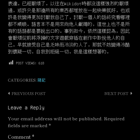
表達。已經厭煩了。以往在Wikidot時都沒這樣強烈的厭煩
過，或許只是那邊所有的東西都堆放在一起快樂就好，也或
許是我變得更加討厭我自己了，討厭一個人的話終究看哪裡
都不順眼。語言本不是用來向他人獻媚的，這世上也不是所
有的話語都是要說出口的。事到如今，依然這樣認為，因此
會厭煩從前將浮躁的文字遊戲穿插在創作中取悅他人的自
己。早就接受自己是乏味而冷淡的人了，那就不妨變得冷酷
到懷疑一切，自我到拒絕一切。我是這樣想著的。
POST VIEWS:
618
CATEGORIES:
隨記
PREVIOUS POST
NEXT POST
Post
navigation
Leave a Reply
Your email address will not be published.
Required
fields are marked
*
Comment
*