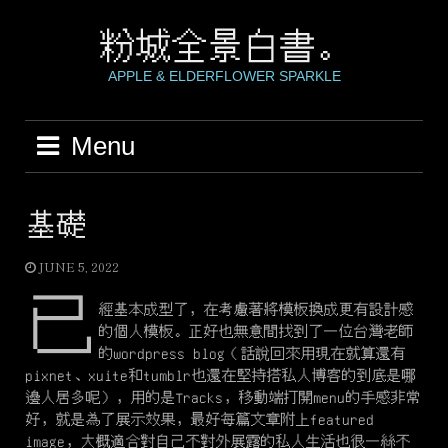
Skip
to
粉城全景白書。
content
APPLE & ELDERFLOWER SPARKLE
Menu
基礎
JUNE 5, 2022
已
經基本成型了，在考慮著將模板換成更有設計感
的個人模板。正好也無意間找到了一位台灣老師
的wordpress blog（話說回來用現在就算還有
pixnet、xuite和tumblr也還在堅持搭私人博客的到底是哪
邊人居多呢），用的是Tracks，移動端打開menu的手感非常
好，就是為了展示效果，最好每篇文章附上featured
image，大概適合對自己不對外展露的私人生活也很一絲不