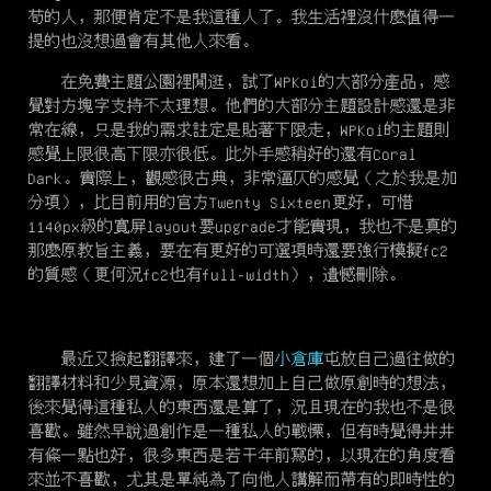
苟的人，那便肯定不是我這種人了。我生活裡沒什麼值得一
提的也沒想過會有其他人來看。
在免費主題公園裡閒逛，試了WPKoi的大部分產品，感
覺對方塊字支持不太理想。他們的大部分主題設計感還是非
常在線，只是我的需求註定是貼著下限走，WPKoi的主題則
感覺上限很高下限亦很低。此外手感稍好的還有Coral
Dark。實際上，觀感很古典，非常逼仄的感覺（之於我是加
分項），比目前用的官方Twenty Sixteen更好，可惜
1140px級的寬屏layout要upgrade才能實現，我也不是真的
那麼原教旨主義，要在有更好的可選項時還要強行模擬fc2
的質感（更何況fc2也有full-width），遺憾刪除。
最近又撿起翻譯來，建了一個
小倉庫
屯放自己過往做的
翻譯材料和少見資源，原本還想加上自己做原創時的想法，
後來覺得這種私人的東西還是算了，況且現在的我也不是很
喜歡。雖然早說過創作是一種私人的戰慄，但有時覺得井井
有條一點也好，很多東西是若干年前寫的，以現在的角度看
來並不喜歡，尤其是單純為了向他人講解而帶有的即時性的