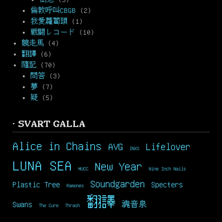
倫敦呼叫CBGB
(2)
我愛蘿蔔頭
(1)
戦闘レコード
(10)
競走馬
(4)
翻譯
(6)
隨記
(70)
問答
(3)
夢
(7)
疑
(5)
· SVART GALLA
Alice in Chains
AVG
Lifelover
INXS
LUNA SEA
New Year
MUCC
Nine Inch Nails
Soundgarden
Plastic Tree
Specters
Ramones
翻譯
Swans
魂音泉
The Cure
Thrash