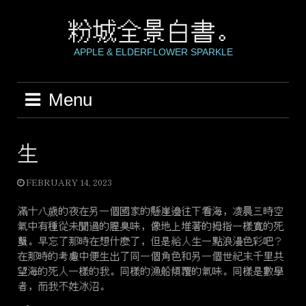
Skip
to
粉城全景白書。
content
APPLE & ELDERFLOWER SPARKLE
Menu
生
FEBRUARY 14, 2023
滿十八歲的夜在另一個國家的懸崖邊往下看海，凌晨三時空
氣中有種從未聞過的腥臭味，像地上堆著的拇指一樣寬的死
蟹。早忘了那時在想什麼了，但是給人生一點浪漫色彩吧？
在那時的考慮中便生出了同一個角色和另一個世紀末千里共
望海的死人一樣的我。同樣的漁船傾覆的氣味。同樣是數學
者，而我不姓冰沼。