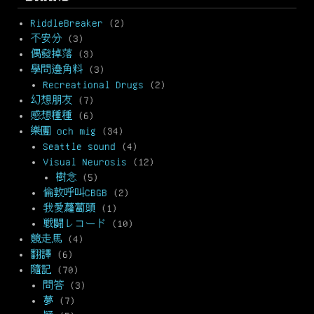
RiddleBreaker
(2)
不安分
(3)
偶發掉落
(3)
學問邊角料
(3)
Recreational Drugs
(2)
幻想朋友
(7)
感想種種
(6)
樂團 och mig
(34)
Seattle sound
(4)
Visual Neurosis
(12)
樹念
(5)
倫敦呼叫CBGB
(2)
我愛蘿蔔頭
(1)
戦闘レコード
(10)
競走馬
(4)
翻譯
(6)
隨記
(70)
問答
(3)
夢
(7)