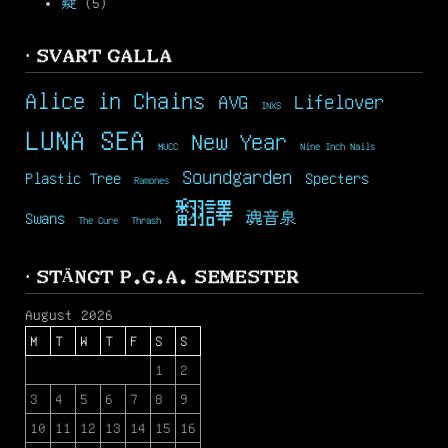
疑
(5)
· SVART GALLA
Alice in Chains
AVG
Lifelover
INXS
LUNA SEA
New Year
MUCC
Nine Inch Nails
Soundgarden
Plastic Tree
Specters
Ramones
翻譯
Swans
魂音泉
The Cure
Thrash
· STÄNGT P.G.A. SEMESTER
August 2026
M
T
W
T
F
S
S
1
2
3
4
5
6
7
8
9
10
11
12
13
14
15
16