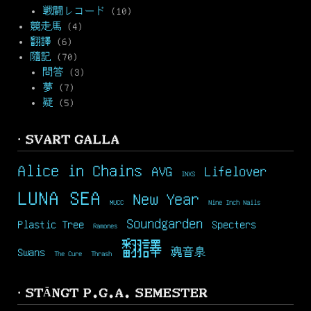
戦闘レコード
(10)
競走馬
(4)
翻譯
(6)
隨記
(70)
問答
(3)
夢
(7)
疑
(5)
· SVART GALLA
Alice in Chains
AVG
Lifelover
INXS
LUNA SEA
New Year
MUCC
Nine Inch Nails
Soundgarden
Plastic Tree
Specters
Ramones
翻譯
Swans
魂音泉
The Cure
Thrash
· STÄNGT P.G.A. SEMESTER