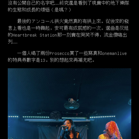
沒有公開自己的名字吧……終究還是看到了現實中的地下樂隊
的生態和成長的煩惱（是嗎？）
最後的アンコール拱火竟然真的有拱上來。從後來的發
言上看也是一時興起，安可最有成就感的一次。選曲是灰妞
的Heartbreak Station那一刻實在哭笑不得，流金傻嗨出
列……
一個人喝了兩份Prosecco買了一些寫真和onemanlive
的特典券數字是13。別的想起來再補充吧。