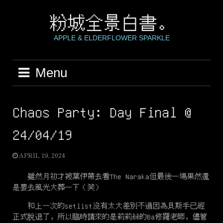
Skip
to
粉城全景白書。
content
APPLE & ELDERFLOWER SPARKLE
Menu
Chaos Party: Day Final @
24/04/19
APRIL 19, 2024
雖然月初才被葉伊帶去看The Naraka但最後一場果然還
是要去風光大葬一下（笑）
和上一次的setlist沒有太大差別不過因為貝斯手已經
正式脫退了，所以臨時請來的是莉莉絲的Ba修羅老師，儘管