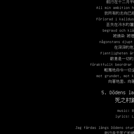
航行在十二月半
All min ambition h
我所有的志向已
Förlorad i kalldus
丟失在冷水的蓮
begravd och klä
被侵染 被
någonstans djupt
在深深的地
Fientligheten är
敵意是一切的
föraktfullt beordrar 
輕蔑地命令一切
mot grundet, mot k
向著地面，向
5. Dödens la
死之村
music: B
lyrics: L
Jag färdas längs Dödens otur
我行走于死亡的