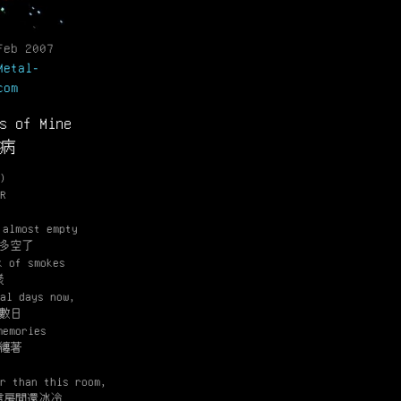
Feb 2007
Metal-
com
s of Mine
疾病
)
R
 almost empty
多空了
k of smokes
樣
al days now,
數日
memories
纏著
r than this room,
這房間還冰冷