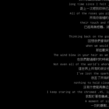
long time since I felt 
距上一次感到欣快已
All of the roses you pl
所有你栽植的
their touch and f
已經再無感觸，
Thinking back on the go
回想我們曾有
when we would
那些歡笑
The wind blew in your hair as we
在我們駛過鄉村的時候
Not even all of the world’s whor
這世界上所有的妓女
I’ve lost the spark
我丟了所有
nothing to hold clos
沒有什麼能再靠近
I keep staring at the chromed .45, l
我緊盯著客廳桌上
A moment of si
一刻的靜默