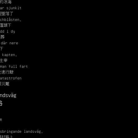
的冰海
ar sjunkit
經墜落了
chblåsten,
蓬頭下
dd i dy
埋葬
 där nere
下
 kapten,
主宰
Han full fart
全速行駛
atastrofen
著災難
ndsväg
路
R
sbringande landsväg,
鄉村路上