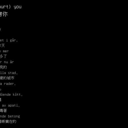
hurt) you
害你
B
et i går,
昨天
e mer
多了
r nu är
見的
lla stad,
硬的城市
a rader,
心
döende kött,
構
 av apati,
毒著
nde betong
清晰實在的