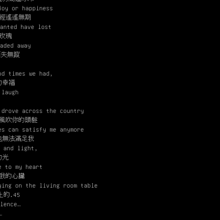
joy or happiness
經遙遙無期
anted have lost
玫瑰
aded away
消失無蹤
od times we had,
的幸福
 laugh
 drove across the country
風吹你的頭髮
es can satisfy me anymore
也無法滿足我
 and light,
的光
e to my heart
我的心臟
ying on the living room table
的.45
lence…
……