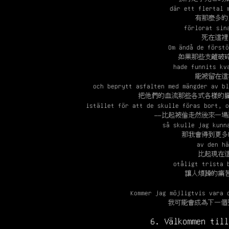
där ett flertal 
有那麼多的
förlorat sin
死在這裡
Om ändå de förstö
如果那些支離破
hade funnits kv
能被留在這
och beprytt asfalten med mängder av bl
把他們的血流那些各式各樣的
istället för att de skulle föras bort, o
——比起被偷走然後來一
så skulle jag kunn
那我會得到更多
av den hä
比起現在
otåligt trista 
讓人煩躁的痛
Kommer jag möjligtvis vara 
我可能會成為下一
6. Välkommen till