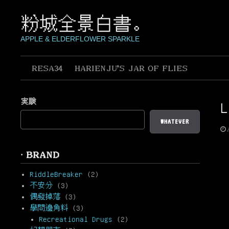
Skip
to
粉城全景白書。
content
APPLE & ELDERFLOWER SPARKLE
RESA34
HARIENJU’S JAR OF FLIES
実験
L
WHATEVER
· BRAND
RiddleBreaker
(2)
不安分
(3)
偶發掉落
(3)
學問邊角料
(3)
Recreational Drugs
(2)