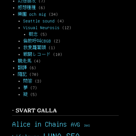
幻想朋友
(7)
感想種種
(6)
樂團 och mig
(34)
Seattle sound
(4)
Visual Neurosis
(12)
樹念
(5)
倫敦呼叫CBGB
(2)
我愛蘿蔔頭
(1)
戦闘レコード
(10)
競走馬
(4)
翻譯
(6)
隨記
(70)
問答
(3)
夢
(7)
疑
(5)
· SVART GALLA
Alice in Chains
AVG
INXS
LUNA SEA