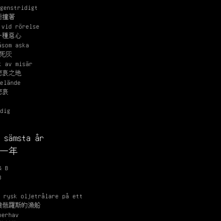
genstridigt
衝撞著
 vid rörelse
一種惡心
åsom aska
死灰
k av misär
悲哀之地
elände
悲哀
dig
 sämsta år
一年
& B
B
 rysk oljetrålare på ett
艘俄羅斯的漁船
berhav