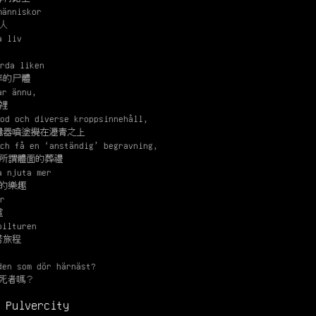
människor
人
a liv
rda liken
碎的尸體
ar ännu,
裡
od och diverse kroppsinnehåll,
臟器噴塗攪在瀝青之上
ch få en ‘anständig’ begravning,
場所謂體面的葬禮
a njuta mer
的樂趣
r
這
bilturen
苦旅程
den som dör härnäst?
個死者嗎？
 Pulvercity