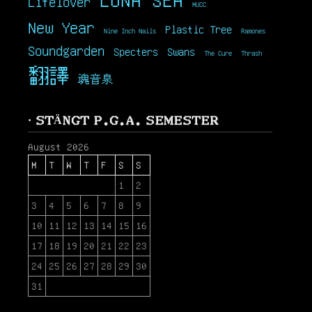
Lifelover
MUCC
New Year
Plastic Tree
Nine Inch Nails
Ramones
Soundgarden
Specters
Swans
The Cure
Thrash
翻譯
魂音泉
· STÄNGT P.G.A. SEMESTER
August 2026
M
T
W
T
F
S
S
1
2
3
4
5
6
7
8
9
10
11
12
13
14
15
16
17
18
19
20
21
22
23
24
25
26
27
28
29
30
31