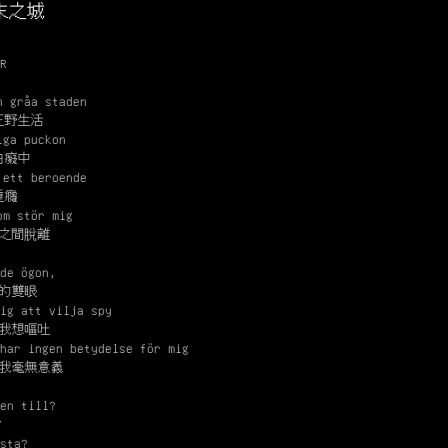
末之城
R
n gråa staden
狂野生活
iga puckon
白癡中
 ett beroende
種癮
om stör mig
之間脫離
de ögon,
的雙眼
ig att vilja spy
我想嘔吐
har ingen betydelse för mig
我毫無意義
en till?
？
sta?